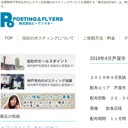
兵庫県神戸市内を中心にチラシ広告物のポスティングサービスを展開する『株式会社P&O』は、
す。
TOP
当社のポスティングについて
ご依頼方法・料金
2019年4月芦屋
２０１９年４月実績
配布エリア 芦屋市
配布部数 ２０，０
業種 飲食店様
最近の投稿
配布期間 １ヶ月間
ワンストップ キャンペーン