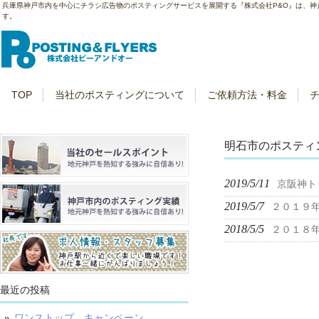
兵庫県神戸市内を中心にチラシ広告物のポスティングサービスを展開する『株式会社P&O』は、
す。
TOP
当社のポスティングについて
ご依頼方法・料金
明石市のポスティ
2019/5/11
京阪神ト
2019/5/7
２０１９
2018/5/5
２０１８
最近の投稿
ワンストップ キャンペーン