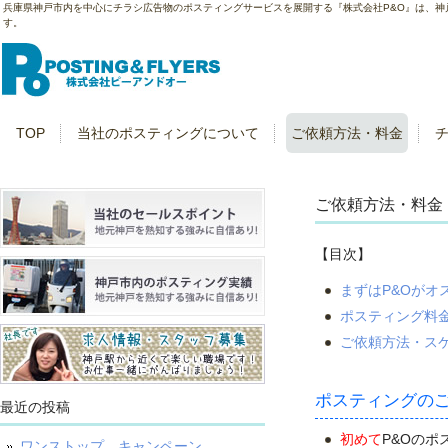
兵庫県神戸市内を中心にチラシ広告物のポスティングサービスを展開する『株式会社P&O』は、
す。
TOP
当社のポスティングについて
ご依頼方法・料金
ご依頼方法・料金
【目次】
まずはP&Oがオ
ポスティング料
ご依頼方法・ス
ポスティングの
最近の投稿
初めて
P&Oの
ワンストップ キャンペーン