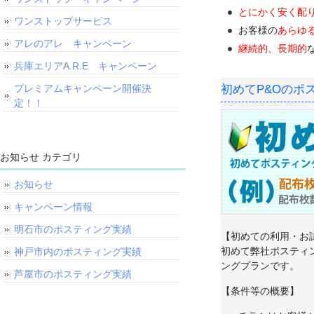
とにかく安く配り
ワンストップサービス
お客様の
あらゆ
アレのアレ キャンペーン
継続的、長期的
兵庫エリアA.R.E キャンペーン
初めてP&Oのポ
プレミアムキャンペーン開催決
定！！
お知らせ カテゴリ
お知らせ
キャンペーン情報
明石市のポスティング実績
【初めての利用・お
初めて弊社ポスティ
神戸市内のポスティング実績
ングプランです。
芦屋市のポスティング実績
【条件等の概要】