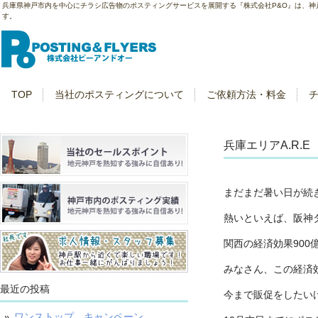
兵庫県神戸市内を中心にチラシ広告物のポスティングサービスを展開する『株式会社P&O』は、
す。
TOP
当社のポスティングについて
ご依頼方法・料金
兵庫エリアA.R.
まだまだ暑い日が続
熱いといえば、阪神タ
関西の経済効果900
みなさん、この経済
最近の投稿
今まで販促をしたい
ワンストップ キャンペーン